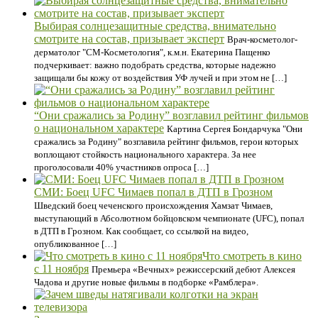
Выбирая солнцезащитные средства, внимательно
смотрите на состав, призывает эксперт
Врач-косметолог-
дерматолог "СМ-Косметология", к.м.н. Екатерина Пащенко
подчеркивает: важно подобрать средства, которые надежно
защищали бы кожу от воздействия УФ лучей и при этом не […]
“Они сражались за Родину” возглавил рейтинг фильмов
о национальном характере
Картина Сергея Бондарчука "Они
сражались за Родину" возглавила рейтинг фильмов, герои которых
воплощают стойкость национального характера. За нее
проголосовали 40% участников опроса […]
СМИ: Боец UFC Чимаев попал в ДТП в Грозном
Шведский боец чеченского происхождения Хамзат Чимаев,
выступающий в Абсолютном бойцовском чемпионате (UFC), попал
в ДТП в Грозном. Как сообщает, со ссылкой на видео,
опубликованное […]
Что смотреть в кино
с 11 ноября
Премьера «Вечных» режиссерский дебют Алексея
Чадова и другие новые фильмы в подборке «Рамблера».