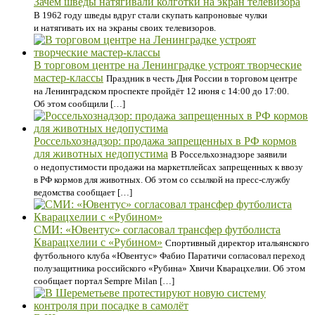
Зачем шведы натягивали колготки на экран телевизора
В 1962 году шведы вдруг стали скупать капроновые чулки
и натягивать их на экраны своих телевизоров.
В торговом центре на Ленинградке устроят творческие
мастер-классы
Праздник в честь Дня России в торговом центре
на Ленинградском проспекте пройдёт 12 июня с 14:00 до 17:00.
Об этом сообщили […]
Россельхознадзор: продажа запрещенных в РФ кормов
для животных недопустима
В Россельхознадзоре заявили
о недопустимости продажи на маркетплейсах запрещенных к ввозу
в РФ кормов для животных. Об этом со ссылкой на пресс-службу
ведомства сообщает […]
СМИ: «Ювентус» согласовал трансфер футболиста
Кварацхелии с «Рубином»
Спортивный директор итальянского
футбольного клуба «Ювентус» Фабио Паратичи согласовал переход
полузащитника российского «Рубина» Хвичи Кварацхелии. Об этом
сообщает портал Sempre Milan […]