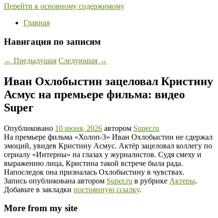
Перейти к основному содержимому
Главная
Навигация по записям
←
Предыдущая
Следующая
→
Иван Охлобыстин зацеловал Кристину
Асмус на премьере фильма: видео
Super
Опубликовано
10 июня, 2026
автором
Super.ru
На премьере фильма «Холоп-3» Иван Охлобыстин не сдержал
эмоций, увидев Кристину Асмус. Актёр зацеловал коллегу по
сериалу «Интерны» на глазах у журналистов. Судя смеху и
выражению лица, Кристина такой встрече была рада.
Напоследок она призналась Охлобыстину в чувствах.
Запись опубликована автором
Super.ru
в рубрике
Актеры
.
Добавьте в закладки
постоянную ссылку
.
More from my site