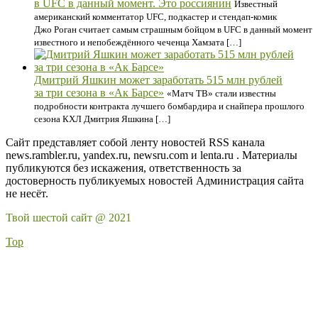
в UFC в данный момент. Это россиянин
Известный
американский комментатор UFC, подкастер и стендап-комик
Джо Роган считает самым страшным бойцом в UFC в данный момент
известного и непобеждённого чеченца Хамзата […]
Дмитрий Яшкин может заработать 515 млн рублей
за три сезона в «Ак Барсе»
«Матч ТВ» стали известны
подробности контракта лучшего бомбардира и снайпера прошлого
сезона КХЛ Дмитрия Яшкина […]
Сайт представляет собой ленту новостей RSS канала
news.rambler.ru, yandex.ru, newsru.com и lenta.ru . Материалы
публикуются без искажения, ответственность за
достоверность публикуемых новостей Администрация сайта
не несёт.
Твой шестой сайт @ 2021
Top