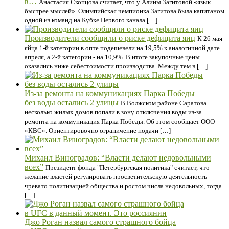
в…
Анастасия Скопцова считает, что у Алины Загитовой «язык
быстрее мыслей». Олимпийская чемпионка Загитова была капитаном
одной из команд на Кубке Первого канала […]
Производители сообщили о риске дефицита яиц
К 26 мая
яйца 1-й категории в опте подешевели на 19,5% к аналогичной дате
апреля, а 2-й категории - на 10,9%. В итоге закупочные цены
оказались ниже себестоимости производства. Между тем в […]
Из-за ремонта на коммуникациях Парка Победы
без воды остались 2 улицы
В Волжском районе Саратова
несколько жилых домов попали в зону отключения воды из-за
ремонта на коммуникация Парка Победы. Об этом сообщает ООО
«КВС». Ориентировочно ограничение подачи […]
Михаил Виноградов: “Власти делают недовольными
всех”
Президент фонда "Петербургская политика" считает, что
желание властей регулировать просветительскую деятельность
чревато политизацией общества и ростом числа недовольных, тогда
[…]
Джо Роган назвал самого страшного бойца