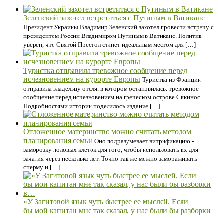
Зеленский захотел встретиться с Путиным в Ватикане
Президент Украины Владимир Зеленский захотел провести встречу с
президентом России Владимиром Путиным в Ватикане. Политик
уверен, что Святой Престол станет идеальным местом для […]
Туристка отправила тревожное сообщение перед
исчезновением на курорте Европы
Туристка из Франции
отправила владельцу отеля, в котором остановилась, тревожное
сообщение перед исчезновением на греческом острове Сикинос.
Подробностями истории поделилось издание […]
Отложенное материнство можно считать методом
планирования семьи
Оно подразумевает витрификацию -
заморозку половых клеток для того, чтобы использовать их для
зачатия через несколько лет. Точно так же можно замораживать
сперму и […]
«У Загитовой язык чуть быстрее ее мыслей. Если
бы мой капитан мне так сказал, у нас были бы разборки