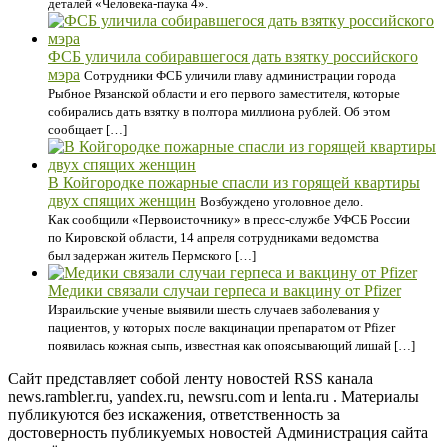
деталей «Человека-паука 4».
ФСБ уличила собиравшегося дать взятку российского
мэра
Сотрудники ФСБ уличили главу администрации города
Рыбное Рязанской области и его первого заместителя, которые
собирались дать взятку в полтора миллиона рублей. Об этом
сообщает […]
В Койгородке пожарные спасли из горящей квартиры
двух спящих женщин
Возбуждено уголовное дело.
Как сообщили «Первоисточнику» в пресс-службе УФСБ России
по Кировской области, 14 апреля сотрудниками ведомства
был задержан житель Пермского […]
Медики связали случаи герпеса и вакцину от Pfizer
Израильские ученые выявили шесть случаев заболевания у
пациентов, у которых после вакцинации препаратом от Pfizer
появилась кожная сыпь, известная как опоясывающий лишай […]
Сайт представляет собой ленту новостей RSS канала
news.rambler.ru, yandex.ru, newsru.com и lenta.ru . Материалы
публикуются без искажения, ответственность за
достоверность публикуемых новостей Администрация сайта