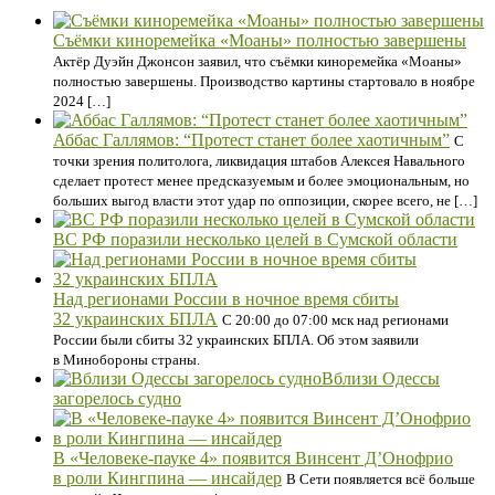
Съёмки киноремейка «Моаны» полностью завершены
Актёр Дуэйн Джонсон заявил, что съёмки киноремейка «Моаны»
полностью завершены. Производство картины стартовало в ноябре
2024 […]
Аббас Галлямов: “Протест станет более хаотичным”
С
точки зрения политолога, ликвидация штабов Алексея Навального
сделает протест менее предсказуемым и более эмоциональным, но
больших выгод власти этот удар по оппозиции, скорее всего, не […]
ВС РФ поразили несколько целей в Сумской области
Над регионами России в ночное время сбиты
32 украинских БПЛА
С 20:00 до 07:00 мск над регионами
России были сбиты 32 украинских БПЛА. Об этом заявили
в Минобороны страны.
Вблизи Одессы
загорелось судно
В «Человеке-пауке 4» появится Винсент Д’Онофрио
в роли Кингпина — инсайдер
В Сети появляется всё больше