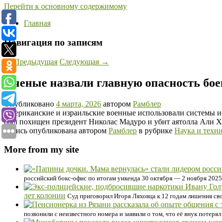
Перейти к основному содержимому
Главная
Навигация по записям
←
Предыдущая
Следующая
→
Ученые назвали главную опасность бо
Опубликовано
4 марта, 2026
автором
Рамблер
Американские и израильские военные использовали системы ис
был похищен президент Николас Мадуро и убит аятолла Али Х
Запись опубликована автором
Рамблер
в рубрике
Наука и техн
More from my site
российский бокс-офис по итогам уикенда 30 октября — 2 ноября 2025
лет колонии
Суд приговорил Игоря Ляховца к 12 годам лишения сво
позвонили с неизвестного номера и заявили о том, что её внук потер