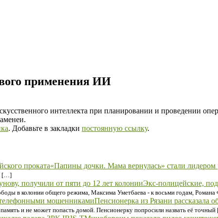
евого применения ИИ
кусственного интеллекта при планировании и проведении опера
аменеи.
ика
. Добавьте в закладки
постоянную ссылку
.
«Папины дочки. Мама вернулась» стали лидером 
 […]
Экс-полицейские, под
боды в колонии общего режима, Максима Уметбаева - к восьми годам, Романа Ф
Пенсионерка из Рязани рассказала
ял память и не может попасть домой. Пенсионерку попросили назвать её точный