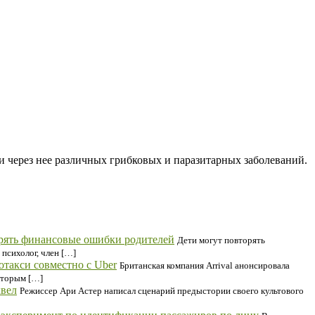
и через нее различных грибковых и паразитарных заболеваний.
орять финансовые ошибки родителей
Дети могут повторять
психолог, член […]
отакси совместно с Uber
Британская компания Arrival анонсировала
которым […]
квел
Режиссер Ари Астер написал сценарий предыстории своего культового