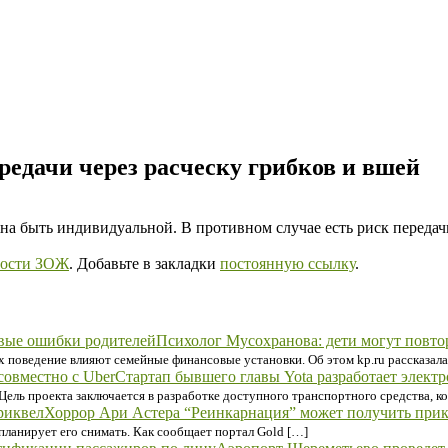
редачи через расческу грибков и вшей
на быть индивидуальной. В противном случае есть риск передач
ости ЗОЖ
. Добавьте в закладки
постоянную ссылку
.
Психолог Мусохранова: дети могут повт
 поведение влияют семейные финансовые установки. Об этом kp.ru рассказала 
Стартап бывшего главы Yota разработает электр
Цель проекта заключается в разработке доступного транспортного средства, 
Хоррор Ари Астера “Реинкарнация” может получить при
е планирует его снимать. Как сообщает портал Gold […]