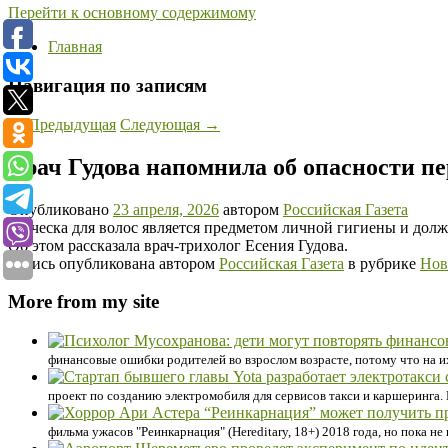
Перейти к основному содержимому
Главная
Навигация по записям
←
Предыдущая
Следующая
→
Врач Гудова напомнила об опасности пе
Опубликовано
23 апреля, 2026
автором
Российская Газета
Расческа для волос является предметом личной гигиены и долж
Об этом рассказала врач-трихолог Есения Гудова.
Запись опубликована автором
Российская Газета
в рубрике
Нов
More from my site
финансовые ошибки родителей во взрослом возрасте, потому что на их
проект по созданию электромобиля для сервисов такси и каршеринга. 
фильма ужасов "Реинкарнация" (Hereditary, 18+) 2018 года, но пока н