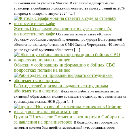
снижении числа угонов в Москве. В столичном департаменте
транспорта сообщили о снижении количества преступлений на 20%
в период с января по август 2024 […]
Житель Серафимовича ответит в суде за стрельбу
по посетителям кафе
Об этом интернет-газете «Кривое
Зеркало» сообщила старший помощник прокурора Волгоградской
области по взаимодействию со СМИ Оксана Черединина. 40-летний
ранее судимый мужчина обвиняется […]
Обыски у собиравших информацию о бойцах СВО
подростках попали на видео
Работодателей призвали выдавать сотрудникам
абонементы в спортзал
Даже если работа не позволят вести
активный образ жизни, можно совмещать отдых дома с занятиями на
тренажерах, сказала НСН Дарья […]
Группа “Ногу свело!” отменила концерты в Сибири из-
за давления на организаторов
В большинстве городов, по
которым должен был пройти гастрольный тур, организаторов