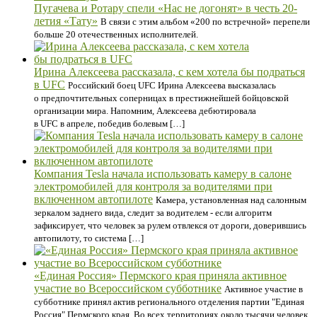
Пугачева и Ротару спели «Нас не догонят» в честь 20-
летия «Тату»
В связи с этим альбом «200 по встречной» перепели
больше 20 отечественных исполнителей.
Ирина Алексеева рассказала, с кем хотела бы подраться
в UFC
Российский боец UFC Ирина Алексеева высказалась
о предпочтительных соперницах в престижнейшей бойцовской
организации мира. Напомним, Алексеева дебютировала
в UFC в апреле, победив болевым […]
Компания Tesla начала использовать камеру в салоне
электромобилей для контроля за водителями при
включенном автопилоте
Камера, установленная над салонным
зеркалом заднего вида, следит за водителем - если алгоритм
зафиксирует, что человек за рулем отвлекся от дороги, доверившись
автопилоту, то система […]
«Единая Россия» Пермского края приняла активное
участие во Всероссийском субботнике
Активное участие в
субботнике принял актив регионального отделения партии "Единая
Россия" Пермского края. Во всех территориях около тысячи человек,